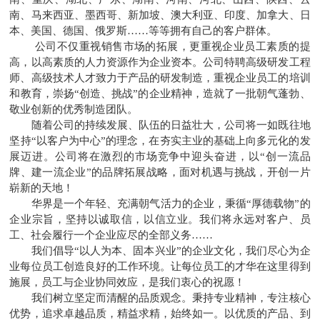
南、马来西亚、墨西哥、新加坡、澳大利亚、印度、加拿大、日
本、美国、德国、俄罗斯……等等拥有自己的客户群体。
公司不仅重视销售市场的拓展，更重视企业员工素质的提
高，以高素质的人力资源作为企业资本。公司特聘高级研发工程
师、高级技术人才致力于产品的研发制造，重视企业员工的培训
和教育，崇扬“创造、挑战”的企业精神，造就了一批朝气蓬勃、
敬业创新的优秀制造团队。
随着公司的持续发展、队伍的日益壮大，公司将一如既往地
坚持“以客户为中心”的理念，在夯实主业的基础上向多元化的发
展迈进。公司将在激烈的市场竞争中迎头奋进，以“创一流品
牌、建一流企业”的品牌拓展战略，面对机遇与挑战，开创一片
崭新的天地！
华界是一个年轻、充满朝气活力的企业，秉循“厚德载物”的
企业宗旨，坚持以诚取信，以信立业。我们将永远对客户、员
工、社会履行一个企业应尽的全部义务……
我们倡导“以人为本、固本兴业”的企业文化，我们尽心为企
业每位员工创造良好的工作环境。让每位员工的才华在这里得到
施展，员工与企业协同效应，是我们衷心的祝愿！
我们树立坚定而清醒的品质观念。秉持专业精神，专注核心
优势，追求卓越品质，精益求精，始终如一。以优质的产品、到