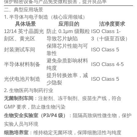
保护精密设备与产品免受微粒损害，提升良品率
二、典型应用场景
1. 半导体与电子制造（核心应用领域）
具体场景
应用目的
洁净度要求
12/14 英寸晶圆光
防止 0.1μm 级颗粒
ISO Class 1-
刻区、黄光区
导致芯片缺陷
3（十级至百级）
保障芯片性能与可
封装测试车间
ISO Class 5
靠性
避免杂质影响材料
半导体材料制备
ISO Class 4-5
纯度
提升转换效率，减
光伏电池片制造
ISO Class 5
少隐裂
2. 生物医药与制药行业
无菌制剂车间
：注射剂、冻干制剂、疫苗生产线，符合
GMP 要求，防止微生物污染
生物安全实验室（P3/P4 级）
：阻隔高致病性微生物，保护
实验人员与环境
细胞培养室
：维持稳定无菌环境，保障细胞活性与纯度