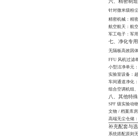
六、精密制造
针对微米级粉
精密机械：精
航空航天：航
军工电子：军
七、净化专用
无隔板高效因
FFU 风机过滤
小型洁净单元
实验室设备：
车间通道净化
组合空调机组
八、其他特殊
SPF 级实验
文物 / 档案
高端无尘仓储
补充配套与选
系统搭配原则