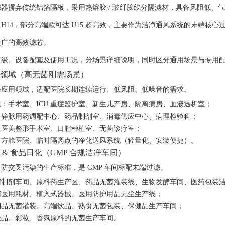
器摒弃传统铝箔隔板，采用热熔胶 / 玻纤胶线分隔滤材，具备
风阻低、气
H14
，部分高端款可达 U15 超高效，
主要作为洁净通风系统的末端核心
最广的高效滤芯。
等级、设备配套及使用工况，分场景详细说明，同时区分通用场景与专用
领域（高无菌刚需场景）
心应用领域，适配医院长期连续运行、低风阻、低噪音的需求。
：手术室、ICU 重症监护室、新生儿产房、隔离病房、血液透析室；
：静脉用药调配中心、药品制剂室、消毒供应中心、病理检验科；
：医美整形手术室、口腔种植室、无菌诊疗室；
：方舱医院、临时隔离点的净化送风系统（轻量化、安装便捷）。
 & 食品日化（GMP 合规洁净车间）
防交叉污染的生产标准，是 GMP 车间标配末端过滤。
制剂车间、原料药生产区、药品无菌灌装线、生物发酵车间、医药包装洁净区
菌医用耗材、植入式器械、医用防护用品无尘生产线；
制品无菌灌装、高端饮品、熟食无菌包装、保健品生产车间；
肤品、彩妆、香氛原料的无菌生产车间。