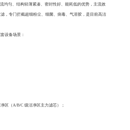
流均匀、结构轻薄紧凑、密封性好、能耗低
的优势，主流效
过滤
，专门拦截超细粉尘、细菌、病毒、气溶胶，是目前高洁
配套设备场景：
（A/B/C 级洁净区主力滤芯）；