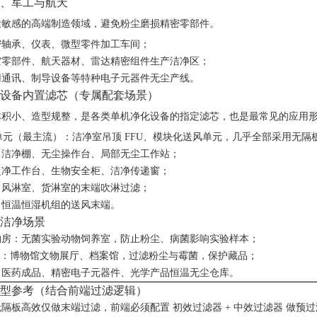
、军工与航天
尘敏感的高端制造领域，避免粉尘磨损精密零部件。
密轴承、仪表、微型零件加工车间；
空零部件、航天器材、雷达精密组件生产洁净区；
用通讯、制导设备等特种电子元器件无尘产线。
设备内置滤芯（专属配套场景）
体积小、造型规整
，是各类单机净化设备的指定滤芯，也是最常见的应用
单元
（最主流）：洁净室吊顶 FFU、模块化送风单元，几乎全部采用无隔
：洁净棚、无尘操作台、局部无尘工作站；
超净工作台、生物安全柜、洁净传递窗；
：风淋室、货淋室的末端吹淋过滤；
、恒温恒湿机组的送风末端。
洁净场景
动物房：无菌实验动物饲养室，防止粉尘、病菌影响实验样本；
库房：博物馆文物展厅、档案馆，过滤粉尘与霉菌，保护藏品；
：医药成品、精密电子元器件、光学产品恒温无尘仓库。
型参考（结合前端过滤逻辑）
无隔板高效仅做
末端过滤
，前端必须配置
初效过滤器 + 中效过滤器
做预过