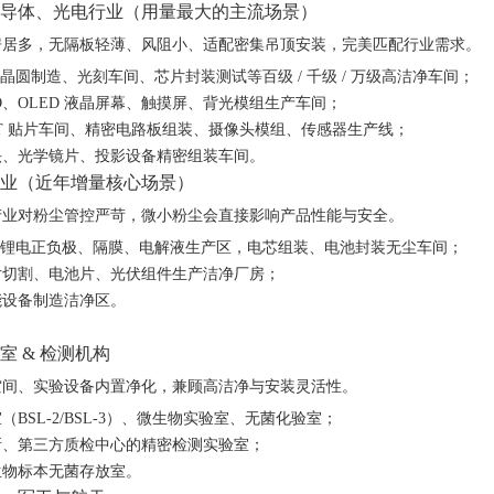
导体、光电行业（用量最大的主流场景）
房居多，无隔板
轻薄、风阻小、适配密集吊顶安装
，完美匹配行业需求。
：晶圆制造、光刻车间、芯片封装测试等百级 / 千级 / 万级高洁净车间；
D、OLED 液晶屏幕、触摸屏、背光模组生产车间；
T 贴片车间、精密电路板组装、摄像头模组、传感器生产线；
头、光学镜片、投影设备精密组装车间。
业（近年增量核心场景）
产业对粉尘管控严苛，微小粉尘会直接影响产品性能与安全。
能：锂电正负极、隔膜、电解液生产区，电芯组装、电池封装无尘车间；
片切割、电池片、光伏组件生产洁净厂房；
能设备制造洁净区。
室 & 检测机构
空间、实验设备内置净化，兼顾高洁净与安装灵活性。
BSL-2/BSL-3）、微生物实验室、无菌化验室；
所、第三方质检中心的精密检测实验室；
生物标本无菌存放室。